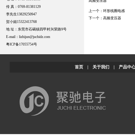
高频变压器
传 真：0769-81381129
上一个：
环形线圈电感
李先生13829250947
下一个：
高频变压器
贺小姐15322413768
地 址：东莞市石碣镇四甲村兴荣路9号
E-mail：
lizhijun@juchidz.com
粤ICP备17055754号
首页
|
关于我们
|
产品中